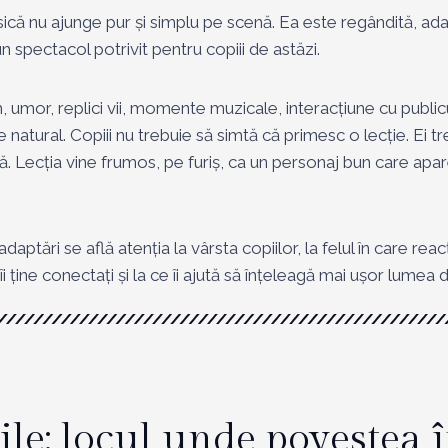
ică nu ajunge pur și simplu pe scenă. Ea este regândită, ada
n spectacol potrivit pentru copiii de astăzi.
 umor, replici vii, momente muzicale, interacțiune cu public
 natural. Copiii nu trebuie să simtă că primesc o lecție. Ei t
ră. Lecția vine frumos, pe furiș, ca un personaj bun care ap
adaptări se află atenția la vârsta copiilor, la felul în care reac
îi ține conectați și la ce îi ajută să înțeleagă mai ușor lumea di
iile: locul unde povestea 