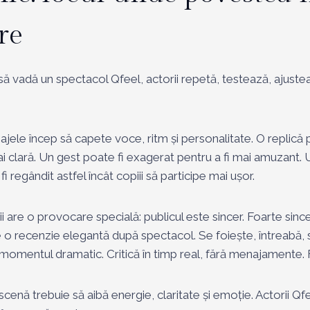
re
 să vadă un spectacol Qfeel, actorii repetă, testează, ajuste
najele încep să capete voce, ritm și personalitate. O replică
i clară. Un gest poate fi exagerat pentru a fi mai amuzant
i regândit astfel încât copiii să participe mai ușor.
i are o provocare specială: publicul este sincer. Foarte since
ie o recenzie elegantă după spectacol. Se foiește, întreabă, s
n momentul dramatic. Critică în timp real, fără menajamente. 
cenă trebuie să aibă energie, claritate și emoție. Actorii Qf