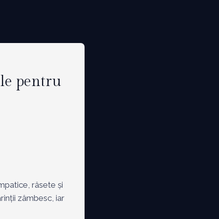
ele pentru
mpatice, râsete și
rinții zâmbesc, iar