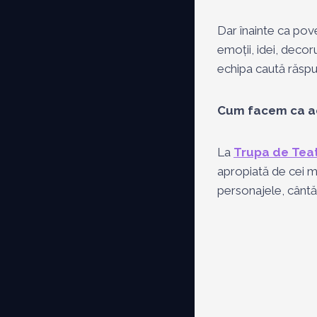
Dar înainte ca pov
emoții, idei, decor
echipa caută răspun
Cum facem ca ac
La
Trupa de Tea
apropiată de cei mi
personajele, cântă