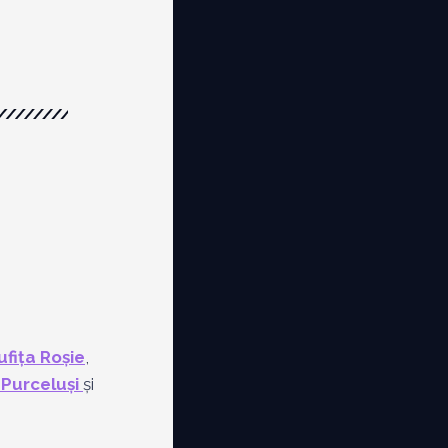
ufița Roșie
,
i Purceluși
și