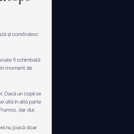
ază și construiesc
 poate fi schimbată
. Un moment de
r. Dacă un copil se
e uită în altă parte
Frumos, dar dur.
eel nu joacă doar