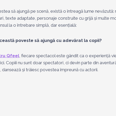
estea să ajungă pe scenă, există o întreagă lume nevăzută: r
uri, texte adaptate, personaje construite cu grijă și multe 
sul la o întrebare simplă, dar esențială:
eastă poveste să ajungă cu adevărat la copii?
tru Qfeel
, fiecare spectacol este gândit ca o experiență vie,
ci. Copiii nu sunt doar spectatori, ci devin parte din aventur
, dansează și trăiesc povestea împreună cu actorii.