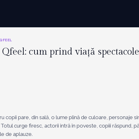
QFEEL
e Qfeel: cum prind viață spectacol
 copii pare, din sală, o lume plină de culoare, personaje si
ul curge firesc, actorii intră în poveste, copiii răspund, pă
ple de aplauze.