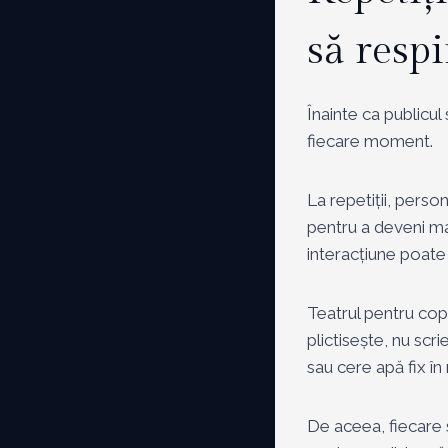
să respi
Înainte ca publicul
fiecare moment.
La repetiții, perso
pentru a deveni ma
interacțiune poate f
Teatrul pentru copi
plictisește, nu scr
sau cere apă fix î
De aceea, fiecare s