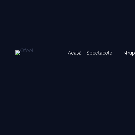
Skip
to
content
Acasă
Spectacole
Trup