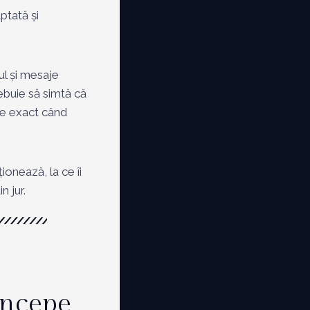
ptată și
ul și mesaje
rebuie să simtă că
are exact când
ționează, la ce îi
n jur.
începe