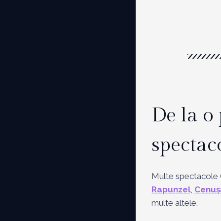
De la o
spectac
Multe spectacole Q
Rapunzel
,
Cenuș
multe altele.