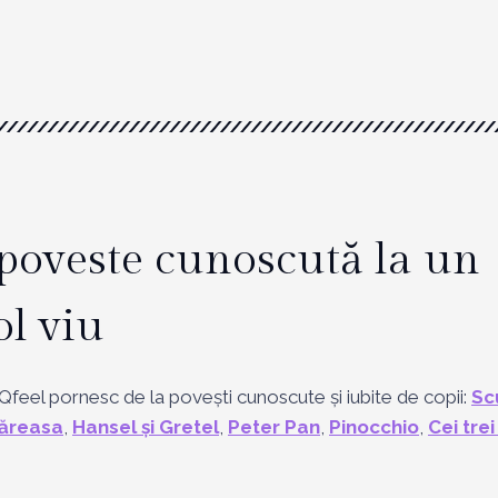
 poveste cunoscută la un
ol viu
feel pornesc de la povești cunoscute și iubite de copii:
Sc
ăreasa
,
Hansel și Gretel
,
Peter Pan
,
Pinocchio
,
Cei tre