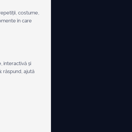
epetiții, costume,
momente în care
 interactivă și
ă: răspund, ajută