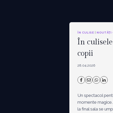
ÎN CULISE
|
NOUTĂȚI 
În culisel
copii
28.04.2026
Un spectacol pentru
momente magice. Tot
la final sala se um