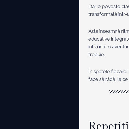
Dar o poveste clas
transformată într-u
Asta înseamnă ritm,
educative integrate
intră într-o aventu
trebuie.
În spatele fiecărei 
face să râdă, la ce 
Repetiț