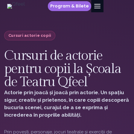
Skip
Program & Bilete
to
content
Cursuri actorie copii
Cursuri de actorie
pentru copii la Școala
de Teatru Qfeel
Actorie prin joacă și joacă prin actorie. Un spațiu
sigur, creativ și prietenos, în care copiii descoperă
bucuria scenei, curajul de a se exprima și
încrederea în propriile abilități.
Prin povești, personaje, jocuri teatrale și exerciții de