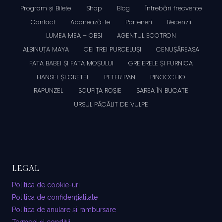
Program și Bilete
Shop
Blog
Întrebări frecvente
Contact
Abonează-te
Parteneri
Recenzii
LUMEA MEA – OBSI
AGENTUL ECOTRON
ALBINUȚA MAYA
CEI TREI PURCELUȘI
CENUȘĂREASA
FATA BABEI ȘI FATA MOȘULUI
GREIERELE ȘI FURNICA
HANSEL ȘI GRETEL
PETER PAN
PINOCCHIO
RAPUNZEL
SCUFIȚA ROȘIE
SAREA ÎN BUCATE
URSUL PĂCĂLIT DE VULPE
LEGAL
Politica de cookie-uri
Politica de confidențialitate
Politica de anulare și rambursare
Termeni și condiții