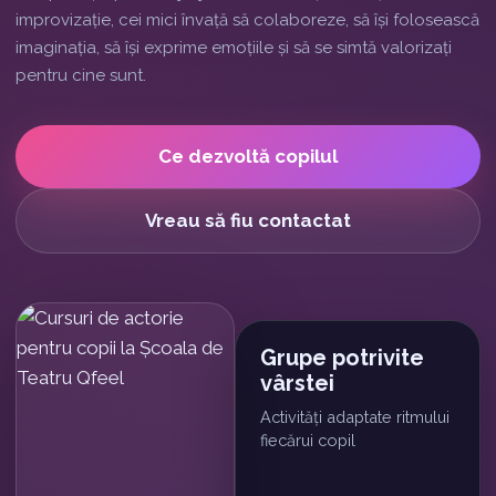
improvizație, cei mici învață să colaboreze, să își folosească
imaginația, să își exprime emoțiile și să se simtă valorizați
pentru cine sunt.
Ce dezvoltă copilul
Vreau să fiu contactat
Grupe potrivite
vârstei
Activități adaptate ritmului
fiecărui copil