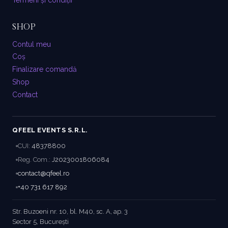
SHOP
Contul meu
Coș
Finalizare comandă
Shop
Contact
QFEEL EVENTS S.R.L.
CUI:
48378800
Reg. Com.:
J2023001806084
contact@qfeel.ro
+40 731 617 892
Str. Buzoeni nr. 10, bl. M40, sc. A, ap. 3
Sector 5, București